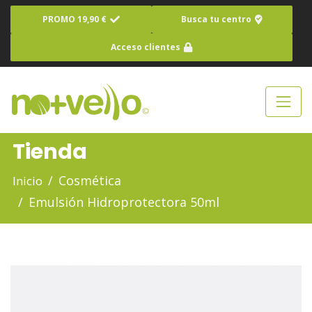
PROMO 19,90 €
Busca tu centro
Acceso clientes
Tienda
Cosmética
Inicio
Emulsión Hidroprotectora 50ml