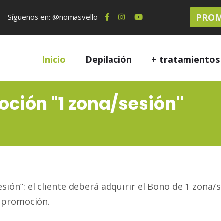
PROM
Síguenos en: @nomasvello
Inicio
Depilación
+ tratamiento
ción "1 zona/sesión"
esión”: el cliente deberá adquirir el Bono de 1 zona
a promoción.