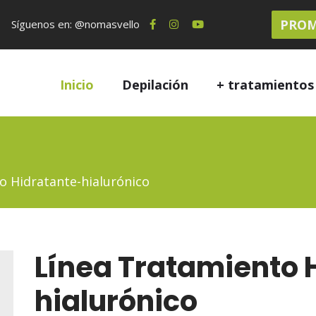
PROM
Síguenos en: @nomasvello
Inicio
Depilación
+ tratamiento
o Hidratante-hialurónico
Línea Tratamiento 
hialurónico