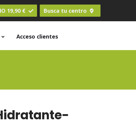
O 19,90 €
Busca tu centro
s
Acceso clientes
Hidratante-